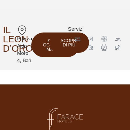
IL
Servizi
LEON
Piazza
APRI
SCOPRI
GOOGLE
DI PIÙ
D’ORO
Aldo
MAPS
Moro
4, Bari